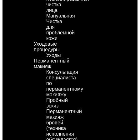
чистка
лица
Мануальная
Чистка
для
проблемной
кожи
Уходовые
процедуры
Уходы
Перманентный
макияж
Консультация
специалиста
по
перманентному
макияжу
Пробный
эскиз
Перманентный
макияж
бровей
(техника
исполнения
обсуждается)