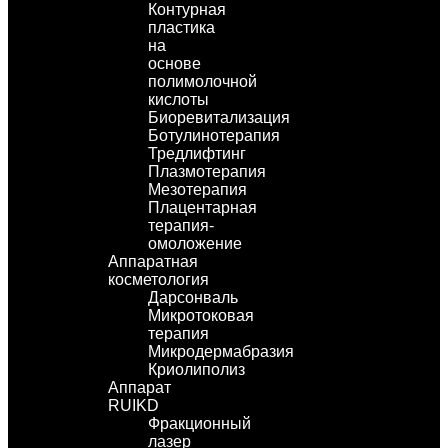
Контурная
пластика
на
основе
полимолочной
кислоты
Биоревитализация
Ботулинотерапия
Тредлифтинг
Плазмотерапия
Мезотерапия
Плацентарная
терапия-
омоложение
Аппаратная
косметология
Дарсонваль
Микротоковая
терапия
Микродермабразия
Криолиполиз
Аппарат
RUIKD
Фракционный
лазер