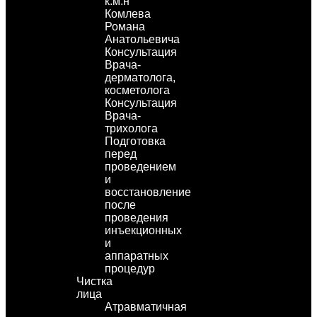
к.м.н
Комлева
Романа
Анатольевича
Консультация
Врача-
дерматолога,
косметолога
Консультация
Врача-
трихолога
Подготовка
перед
проведением
и
восстановление
после
проведения
инъекционных
и
аппаратных
процедур
Чистка
лица
Атравматичная