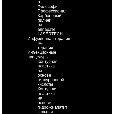
от
Философи
Профессионал
Карбоновый
пилинг
на
аппарате
LASERTECH
Инфузионная терапия
IV-
терапия
Инъекционные
процедуры
Контурная
пластика
на
основе
гиалуроновой
кислоты
Контурная
пластика
на
основе
гидроксиапатит
кальция