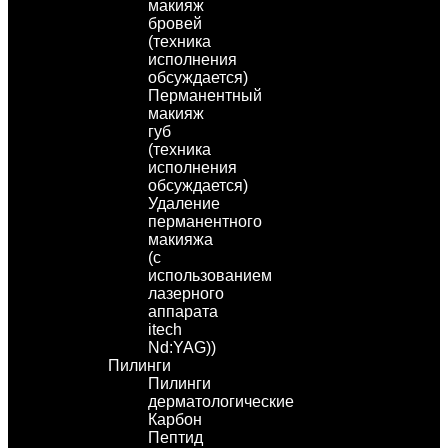
макияж
бровей
(техника
исполнения
обсуждается)
Перманентный
макияж
губ
(техника
исполнения
обсуждается)
Удаление
перманентного
макияжа
(с
использованием
лазерного
аппарата
itech
Nd:YAG))
Пилинги
Пилинги
дерматологические
Карбон
Пептид