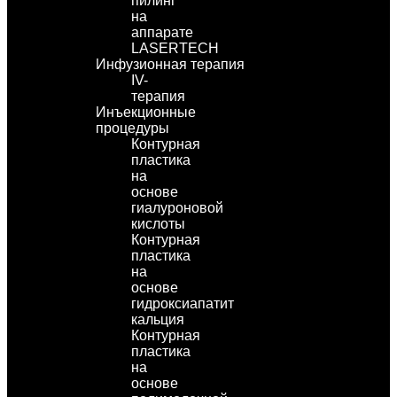
пилинг
на
аппарате
LASERTECH
Инфузионная терапия
IV-
терапия
Инъекционные
процедуры
Контурная
пластика
на
основе
гиалуроновой
кислоты
Контурная
пластика
на
основе
гидроксиапатит
кальция
Контурная
пластика
на
основе