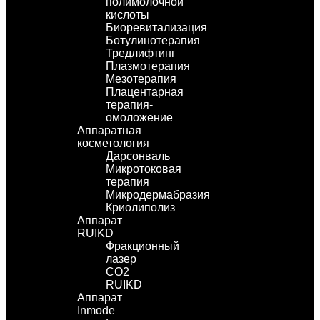
полимолочной
кислоты
Биоревитализация
Ботулинотерапия
Тредлифтинг
Плазмотерапия
Мезотерапия
Плацентарная
терапия-
омоложение
Аппаратная
косметология
Дарсонваль
Микротоковая
терапия
Микродермабразия
Криолиполиз
Аппарат
RUIKD
Фракционный
лазер
СО2
RUIKD
Аппарат
Inmode