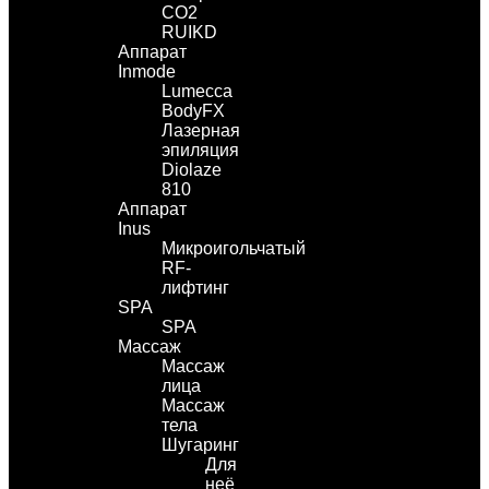
СО2
RUIKD
Аппарат
Inmode
Lumecca
BodyFX
Лазерная
эпиляция
Diolaze
810
Аппарат
Inus
Микроигольчатый
RF-
лифтинг
SPA
SPA
Массаж
Массаж
лица
Массаж
тела
Шугаринг
Для
неё