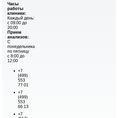
Часы
работы
клиники:
Каждый день:
с 09:00 до
20:00
Прием
анализов:
С
понедельника
по пятницу
с 8:00 до
12:00
+7
(499)
553
77 01
+7
(499)
553
66 13
+7