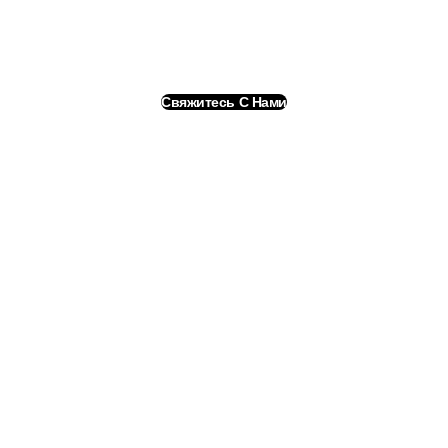
Запросите Бесплатную
Консультацию
Свяжитесь С Нами