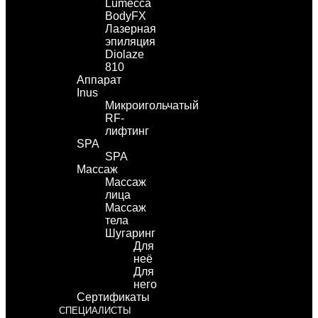
Lumecca
BodyFX
Лазерная
эпиляция
Diolaze
810
Аппарат
Inus
Микроигольчатый
RF-
лифтинг
SPA
SPA
Массаж
Массаж
лица
Массаж
тела
Шугаринг
Для
неё
Для
него
Сертификаты
СПЕЦИАЛИСТЫ