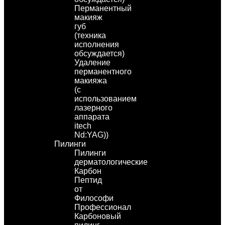
Перманентный
макияж
губ
(техника
исполнения
обсуждается)
Удаление
перманентного
макияжа
(с
использованием
лазерного
аппарата
itech
Nd:YAG))
Пилинги
Пилинги
дерматологические
Карбон
Пептид
от
Философи
Профессионал
Карбоновый